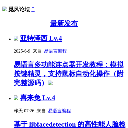
觅风论坛

最新发布
亚特泽西
Lv.4
2025-6-9 来自
易语言编程
易语言多功能连点器开发教程：模拟
按键精灵，支持鼠标自动化操作（附
完整源码）
喜来兔
Lv.4
昨天 07:26 来自
易语言编程
基于 libfacedetection 的高性能人脸检