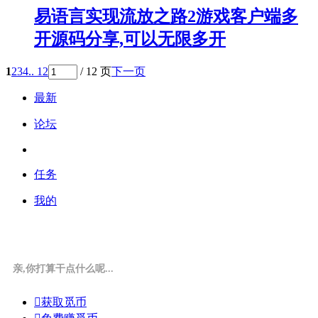
易语言实现流放之路2游戏客户端多
开源码分享,可以无限多开
1
2
3
4
.. 12
/ 12 页
下一页
最新
论坛
任务
我的
亲,你打算干点什么呢...

获取觅币