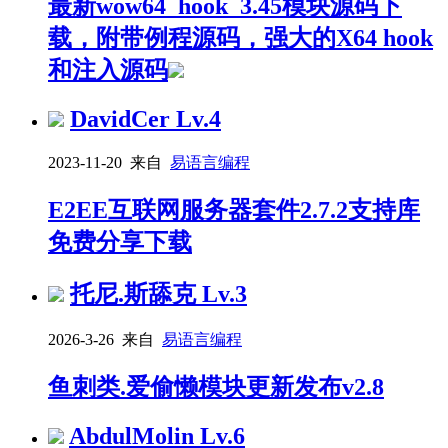
最新wow64_hook_3.45模块源码下
载，附带例程源码，强大的X64 hook
和注入源码
DavidCer
Lv.4
2023-11-20 来自
易语言编程
E2EE互联网服务器套件2.7.2支持库
免费分享下载
托尼.斯舔克
Lv.3
2026-3-26 来自
易语言编程
鱼刺类.爱偷懒模块更新发布v2.8
AbdulMolin
Lv.6