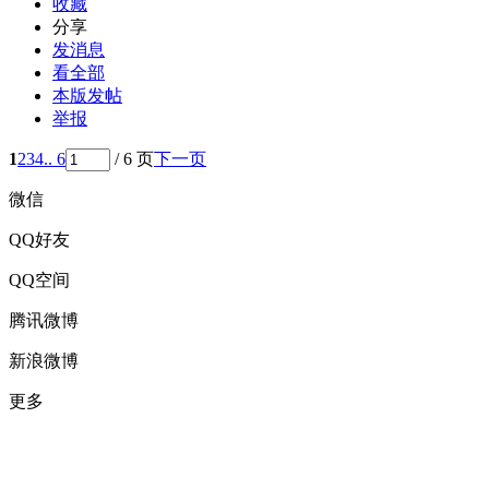
收藏
分享
发消息
看全部
本版发帖
举报
1
2
3
4
.. 6
/ 6 页
下一页
微信
QQ好友
QQ空间
腾讯微博
新浪微博
更多