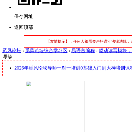
保存网址
返回顶部
【友情提示】：任何人都需要严格遵守法律法规，
觅风论坛
›
觅风论坛综合学习区
›
易语言编程
›
驱动读写模块，隐
导读
2026年觅风论坛导师一对一培训0基础入门到大神培训课