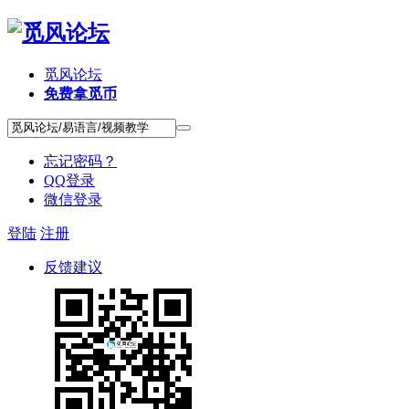
觅风论坛
免费拿觅币
忘记密码？
QQ登录
微信登录
登陆
注册
反馈建议