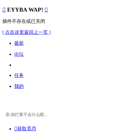

EYYBA WAP!

插件不存在或已关闭
[ 点击这里返回上一页 ]
最新
论坛
任务
我的
亲,你打算干点什么呢...

获取觅币