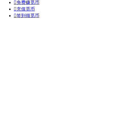

免费赚觅币

充值觅币

签到领觅币