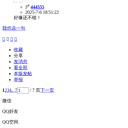
#
5
444555
2025-7-6 18:51:22
好像还不错！
我也说一句




收藏
分享
发消息
看全部
本版发帖
举报
1
2
3
4
.. 7
/ 7 页
下一页
微信
QQ好友
QQ空间