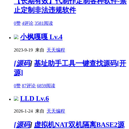
【长期有效】代制作定制各种软件-禁
止定制非法违规软件
0赞
4评论
3581阅读
小枫嘎嘎
Lv.4
2023-9-19 来自
天天编程
[
源码
]
基址助手工具一键查找源码[开
源]
0赞
87评论
6859阅读
LLD
Lv.6
2026-1-24 来自
天天编程
[
源码
]
虚拟机NAT双机隔离BASE2源