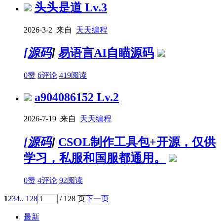
头头是道
Lv.3
2026-3-2 来自
天天编程
[
源码
]
易语言AI自瞄源码
0赞
6评论
419阅读
a904086152
Lv.2
2026-7-19 来自
天天编程
[
源码
]
CSOL制作工具包+开源，仅供
学习，私服和国服都通用。
0赞
4评论
92阅读
1
2
3
4
.. 128
/ 128 页
下一页
最新