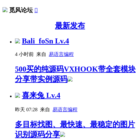
觅风论坛

最新发布
Bali_foSn
Lv.4
4 小时前 来自
易语言编程
500买的纯源码VXHOOK带全套模块
分享带实例源码
喜来兔
Lv.4
昨天 07:28 来自
易语言编程
多目标找图、最快速、最稳定的图片
识别源码分享