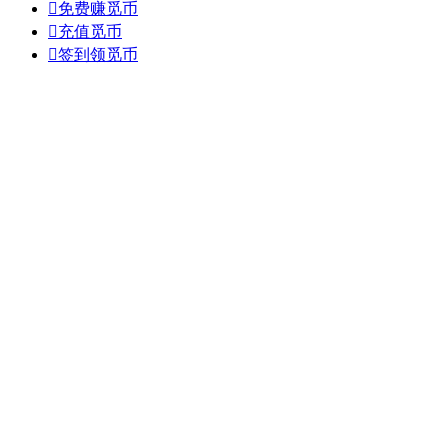

免费赚觅币

充值觅币

签到领觅币