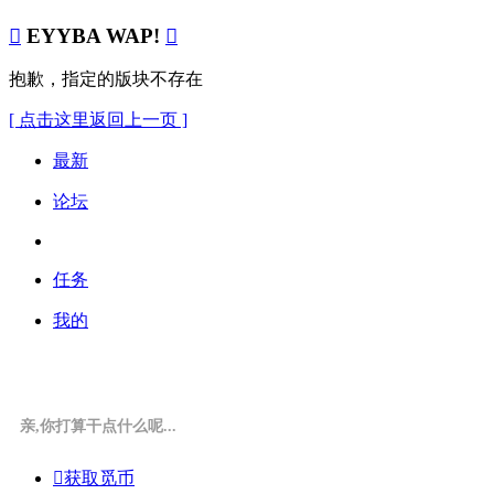

EYYBA WAP!

抱歉，指定的版块不存在
[ 点击这里返回上一页 ]
最新
论坛
任务
我的
亲,你打算干点什么呢...

获取觅币