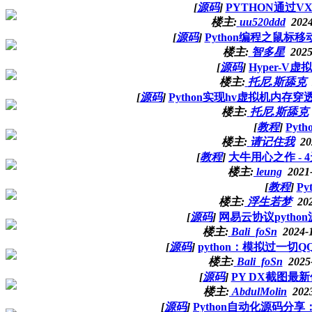
[
源码
]
PYTHON通过
楼主:
uu520ddd
2024
[
源码
]
Python编程之鼠
楼主:
智多星
2025
[
源码
]
Hyper-
楼主:
托尼.斯舔克
[
源码
]
Python实现hv虚拟机内
楼主:
托尼.斯舔克
[
教程
]
Py
楼主:
请记住我
20
[
教程
]
大牛用心之作 - 
楼主:
leung
2021
[
教程
]
P
楼主:
浮生若梦
20
[
源码
]
网易云协议pyth
楼主:
Bali_foSn
2024-
[
源码
]
python：模拟过一切
楼主:
Bali_foSn
2025
[
源码
]
PY DX截图最
楼主:
AbdulMolin
202
[
源码
]
Python自动化源码分享：