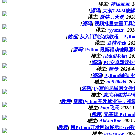
楼主:
神话宝宝
2
[
源码
]
大漠7.2424
楼主:
微笑…天使
2026
[
源码
]
视频批量去重工具过原
楼主:
ryyazazn
202
[
教程
]
从入门到实战教程：Pytho
楼主:
亚特泽西
202
[
源码
]
Python最新驱动键鼠源
楼主:
AbdulMolin
20
[
源码
]
PC安卓双端抖
楼主:
舞步
2026-4
[
源码
]
Python制
楼主:
uu520ddd
20
[
源码
]
Py写的局域网文件
楼主:
意大利面拌42
[
教程
]
新版Python开发就业课，
楼主:
long飞天
2023-1
[
教程
]
零基础 Pyt
楼主:
AllisonBor
2021-
[
教程
]
用Python开发网站展示Ex
楼主:
axwxxww
2024