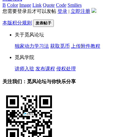
B
Color
Image
Link
Quote
Code
Smilies
您需要登录后才可以发帖
登录
|
立即注册
本版积分规则
发表帖子
关于觅风论坛
独家动力学习法
获取觅币
上传附件教程
觅风学院
讲师入驻
发布课程
侵权处理
关注我们：觅风论坛与你快乐分享