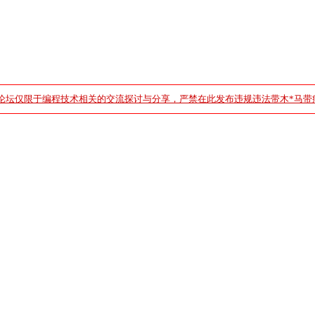
论坛仅限于编程技术相关的交流探讨与分享，严禁在此发布违规违法带木*马带