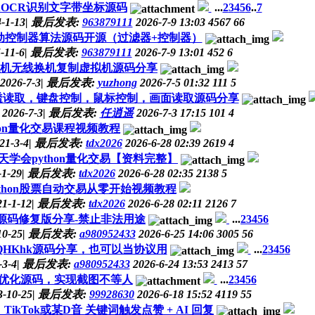
VXOCR识别文字带坐标源码
...
2
3
4
5
6
..
7
-1-13
|
最后发表:
963879111
2026-7-9 13:03
4567
66
标移动控制器算法源码开源（过滤器+控制器）
-11-6
|
最后发表:
963879111
2026-7-9 13:01
452
6
V虚拟机无线换机复制虚拟机源码分享
2026-7-3
|
最后发表:
yuzhong
2026-7-5 01:32
111
5
存穿透读取，键盘控制，鼠标控制，画面读取源码分享
2026-7-3
|
最后发表:
任逍遥
2026-7-3 17:15
101
4
thon量化交易课程视频教程
21-3-4
|
最后发表:
tdx2026
2026-6-28 02:39
2619
4
4天学会python量化交易【资料完整】
-1-29
|
最后发表:
tdx2026
2026-6-28 02:35
2138
5
ython股票自动交易从零开始视频教程
21-1-12
|
最后发表:
tdx2026
2026-6-28 02:11
2126
7
on源码修复版分享-禁止非法用途
...
2
3
4
5
6
10-25
|
最后发表:
a980952433
2026-6-25 14:06
3005
56
QQHKhk源码分享，也可以当协议用
...
2
3
4
5
6
-3-4
|
最后发表:
a980952433
2026-6-24 13:53
2413
57
新优化源码，实现截图不等人
...
2
3
4
5
6
3-10-25
|
最后发表:
99928630
2026-6-18 15:52
4119
55
TikTok或某D音 关键词触发点赞 + AI 回复