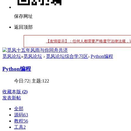
保存网址
返回顶部
【友情提示】：任何人都需要严格遵守法律法规，
觅风论坛
»
觅风论坛
›
觅风论坛综合学习区
›
Python编程
Python编程
今日:
72
|
主题:
122
收藏本版
(
2
)
发表新帖
全部
源码
63
教程
56
工具
2