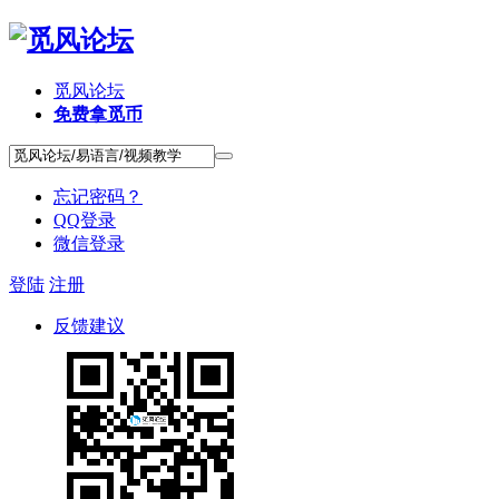
觅风论坛
免费拿觅币
忘记密码？
QQ登录
微信登录
登陆
注册
反馈建议