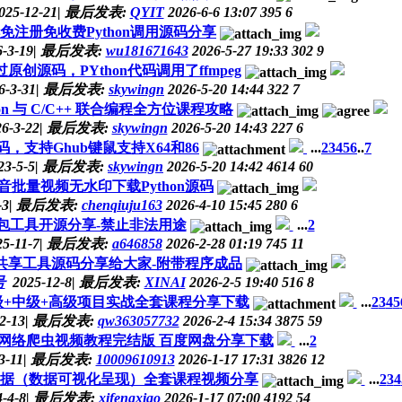
025-12-21
|
最后发表:
QYIT
2026-6-6 13:07
395
6
破解免注册免收费Python调用源码分享
-3-19
|
最后发表:
wu181671643
2026-5-27 19:33
302
9
创源码，PYthon代码调用了ffmpeg
6-3-31
|
最后发表:
skywingn
2026-5-20 14:44
322
7
n 与 C/C++ 联合编程全方位课程攻略
6-3-22
|
最后发表:
skywingn
2026-5-20 14:43
227
6
码，支持Ghub键鼠支持X64和86
...
2
3
4
5
6
..
7
23-5-5
|
最后发表:
skywingn
2026-5-20 14:42
4614
60
音批量视频无水印下载Python源码
-3
|
最后发表:
chenqiuju163
2026-4-10 15:45
280
6
作封包工具开源分享-禁止非法用途
...
2
25-11-7
|
最后发表:
a646858
2026-2-28 01:19
745
11
共享工具源码分享给大家-附带程序成品
号
2025-12-8
|
最后发表:
XINAI
2026-2-5 19:40
516
8
初级+中级+高级项目实战全套课程分享下载
...
2
3
4
5
2-13
|
最后发表:
qw363057732
2026-2-4 15:34
3875
59
hon网络爬虫视频教程完结版 百度网盘分享下载
...
2
3-11
|
最后发表:
10009610913
2026-1-17 17:31
3826
12
cel数据（数据可视化呈现）全套课程视频分享
...
2
3
4
-4-8
|
最后发表:
xifengxiao
2026-1-17 07:00
4192
54