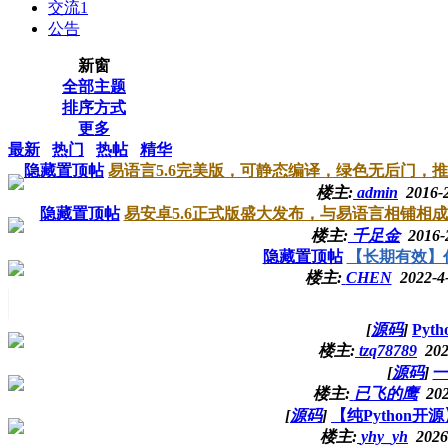
交流
1
公告
新窗
全部主题
排序方式
更多
最新
热门
热帖
精华
隐藏置顶帖
易语言5.6完美版，可静态编译，绿色无后门，推荐新
楼主:
admin
2016-
隐藏置顶帖
易安卓5.6正式版盛大发布，与易语言相铺相成！
楼主:
千足金
2016-
隐藏置顶帖
【长期有效】
楼主:
CHEN
2022-4
[
源码
]
Py
楼主:
tzq78789
202
[
源码
]
一
楼主:
已飞的鹰
202
[
源码
]
【纯Python
楼主:
yhy_yh
2026