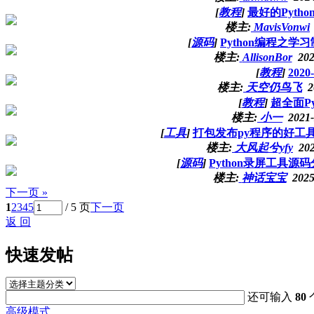
[
教程
]
最好的Pytho
楼主:
MavisVonwi
[
源码
]
Python编程之
楼主:
AllisonBor
202
[
教程
]
202
楼主:
天空仍鸟飞
2
[
教程
]
超全面P
楼主:
小一
2021-
[
工具
]
打包发布py程序的好工具 -
楼主:
大风起兮yfy
20
[
源码
]
Python录屏工具
楼主:
神话宝宝
2025
下一页 »
1
2
3
4
5
/ 5 页
下一页
返 回
快速发帖
还可输入
80
高级模式