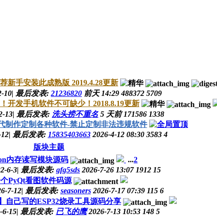
手安装此成熟版 2019.4.28更新
2-10
|
最后发表:
21236820
前天 14:29
488372
5709
开发手机软件不可缺少！2018.8.19更新
2-13
|
最后发表:
洗头捞不重名
5 天前
171586
1338
代制作定制各种软件-禁止定制非法违规软件
-12
|
最后发表:
15835403663
2026-4-12 08:30
3583
4
版块主题
thon内存读写模块源码
...
2
2-6-3
|
最后发表:
gfg5sds
2026-7-26 13:07
1912
15
个PyQt看图软件码源
6-7-12
|
最后发表:
seasoners
2026-7-17 07:39
115
6
开源】自己写的ESP32烧录工具源码分享
-6-15
|
最后发表:
已飞的鹰
2026-7-13 10:53
148
5