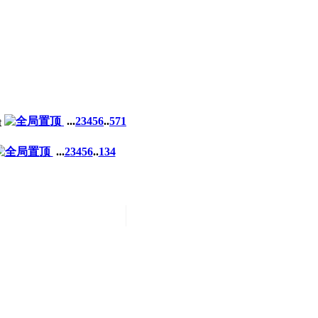
...
2
3
4
5
6
..
571
...
2
3
4
5
6
..
134