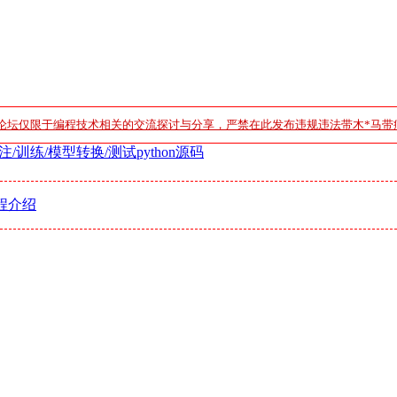
论坛仅限于编程技术相关的交流探讨与分享，严禁在此发布违规违法带木*马带
注/训练/模型转换/测试python源码
程介绍