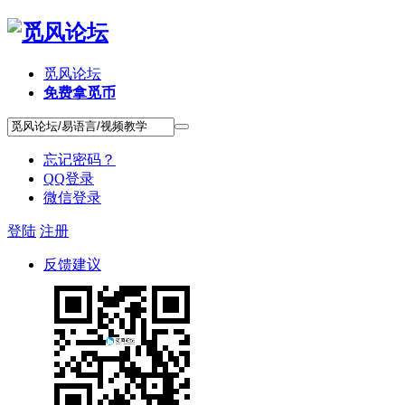
觅风论坛
免费拿觅币
忘记密码？
QQ登录
微信登录
登陆
注册
反馈建议