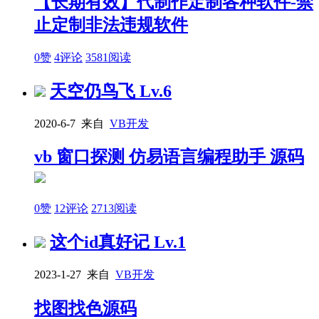
【长期有效】代制作定制各种软件-禁
止定制非法违规软件
0赞
4评论
3581阅读
天空仍鸟飞
Lv.6
2020-6-7 来自
VB开发
vb 窗口探测 仿易语言编程助手 源码
0赞
12评论
2713阅读
这个id真好记
Lv.1
2023-1-27 来自
VB开发
找图找色源码