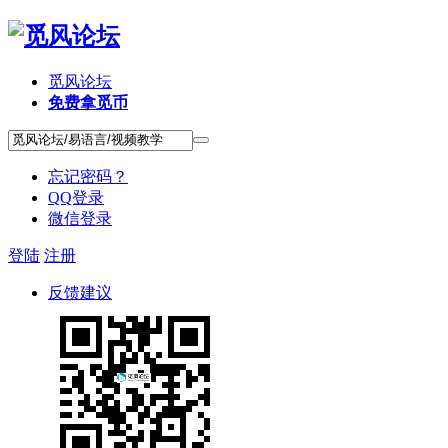
觅风论坛
免费拿觅币
忘记密码？
QQ登录
微信登录
登陆
注册
反馈建议