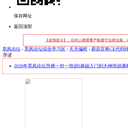
保存网址
返回顶部
【友情提示】：任何人都需要严格遵守法律法规，
觅风论坛
›
觅风论坛综合学习区
›
天天编程
›
易语言将CE代码
导读
2026年觅风论坛导师一对一培训0基础入门到大神培训课