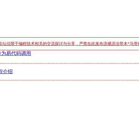
论坛仅限于编程技术相关的交流探讨与分享，严禁在此发布违规违法带木*马带
转为易代码调用
程介绍