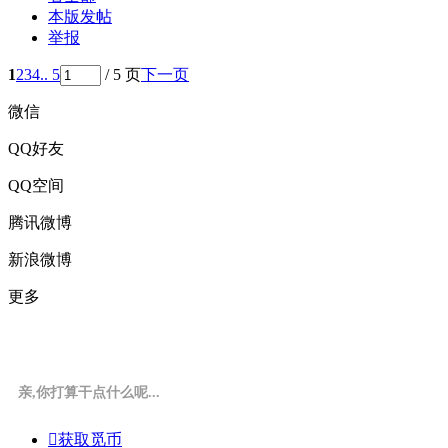
本版发帖
举报
1
2
3
4
.. 5
/ 5 页
下一页
微信
QQ好友
QQ空间
腾讯微博
新浪微博
更多
亲,你打算干点什么呢...

获取觅币