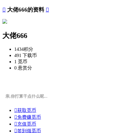

大佬666的资料

大佬666
1434
积分
491
下载币
1
觅币
0
悬赏分
亲,你打算干点什么呢...

获取觅币

免费赚觅币

充值觅币

签到领觅币