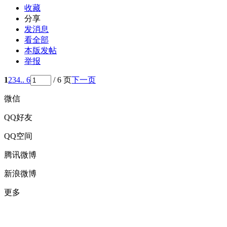
收藏
分享
发消息
看全部
本版发帖
举报
1
2
3
4
.. 6
/ 6 页
下一页
微信
QQ好友
QQ空间
腾讯微博
新浪微博
更多