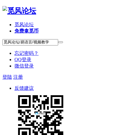
觅风论坛
免费拿觅币
忘记密码？
QQ登录
微信登录
登陆
注册
反馈建议