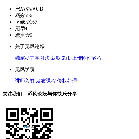
已用空间
0 B
积分
596
下载币
167
觅币
4
悬赏分
0
关于觅风论坛
独家动力学习法
获取觅币
上传附件教程
觅风学院
讲师入驻
发布课程
侵权处理
关注我们：觅风论坛与你快乐分享