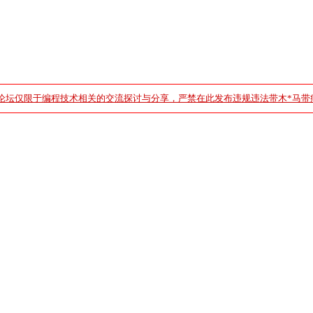
论坛仅限于编程技术相关的交流探讨与分享，严禁在此发布违规违法带木*马带