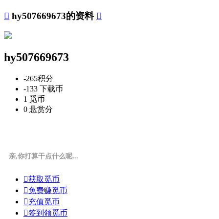

hy507669673的资料

hy507669673
-265
积分
-133
下载币
1
觅币
0
悬赏分
亲,你打算干点什么呢...

获取觅币

免费赚觅币

充值觅币

签到领觅币