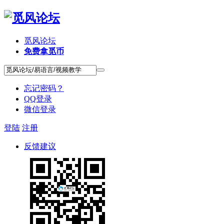
觅风论坛
免费拿觅币
忘记密码？
QQ登录
微信登录
登陆
注册
反馈建议