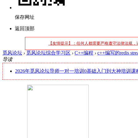
保存网址
返回顶部
【友情提示】：任何人都需要严格遵守法律法规，
觅风论坛
›
觅风论坛综合学习区
›
C++编程
›
c++编写的redis
导读
2026年觅风论坛导师一对一培训0基础入门到大神培训课