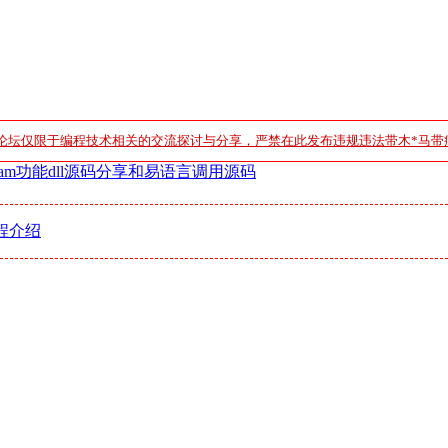
论坛仅限于编程技术相关的交流探讨与分享，严禁在此发布违规违法带木*马带
 stream功能dll源码分享和易语言调用源码
程介绍