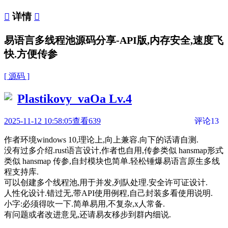

详情

易语言多线程池源码分享-API版,内存安全,速度飞
快.方便传参
[ 源码 ]
Plastikovy_vaOa
Lv.4
2025-11-12 10:58:05
查看639
评论13
作者环境windows 10,理论上,向上兼容.向下的话请自测.
没有过多介绍.rust语言设计,作者也自用,传参类似 hansmap形式
类似 hansmap 传参,自封模块也简单.轻松锤爆易语言原生多线
程支持库.
可以创建多个线程池,用于并发,列队处理.安全许可证设计.
人性化设计.错过无,带API使用例程,自己封装多看使用说明.
小字:必须得吹一下.简单易用,不复杂,x人常备.
有问题或者改进意见,还请易友移步到群内细说.