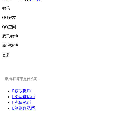
微信
QQ好友
QQ空间
腾讯微博
新浪微博
更多
亲,你打算干点什么呢...

获取觅币

免费赚觅币

充值觅币

签到领觅币