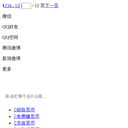
1
2
3
4
.. 12
/ 12 页
下一页
微信
QQ好友
QQ空间
腾讯微博
新浪微博
更多
亲,你打算干点什么呢...

获取觅币

免费赚觅币

充值觅币