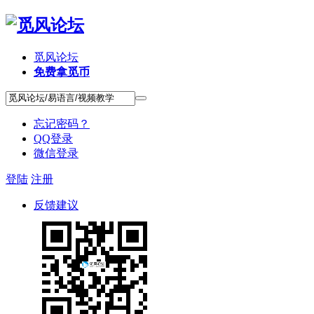
觅风论坛
免费拿觅币
忘记密码？
QQ登录
微信登录
登陆
注册
反馈建议