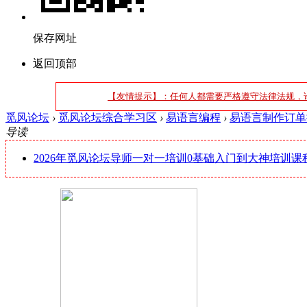
保存网址
返回顶部
【友情提示】：任何人都需要严格遵守法律法规，
觅风论坛
›
觅风论坛综合学习区
›
易语言编程
›
易语言制作订单提
导读
2026年觅风论坛导师一对一培训0基础入门到大神培训课