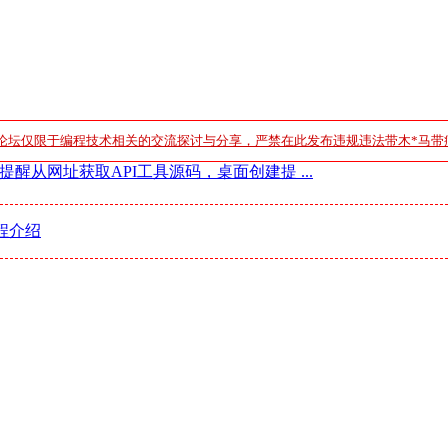
论坛仅限于编程技术相关的交流探讨与分享，严禁在此发布违规违法带木*马带
醒从网址获取API工具源码，桌面创建提 ...
程介绍