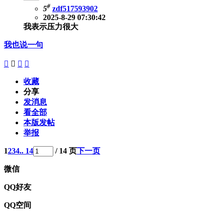
#
5
zdf517593902
2025-8-29 07:30:42
我表示压力很大
我也说一句




收藏
分享
发消息
看全部
本版发帖
举报
1
2
3
4
.. 14
/ 14 页
下一页
微信
QQ好友
QQ空间