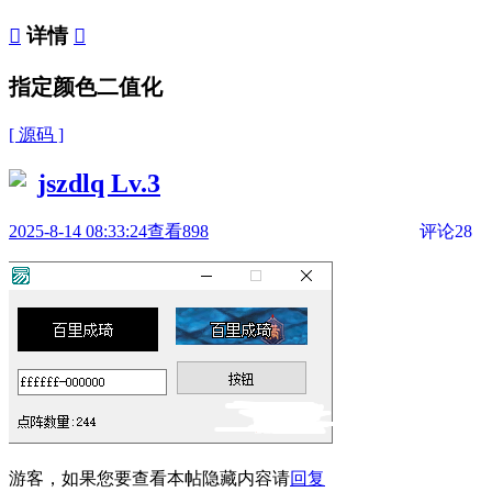

详情

指定颜色二值化
[ 源码 ]
jszdlq
Lv.3
2025-8-14 08:33:24
查看898
评论28
游客，如果您要查看本帖隐藏内容请
回复