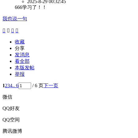
2025-8-29 00:32:45
666学习了！！
我也说一句




收藏
分享
发消息
看全部
本版发帖
举报
1
2
3
4
.. 6
/ 6 页
下一页
微信
QQ好友
QQ空间
腾讯微博