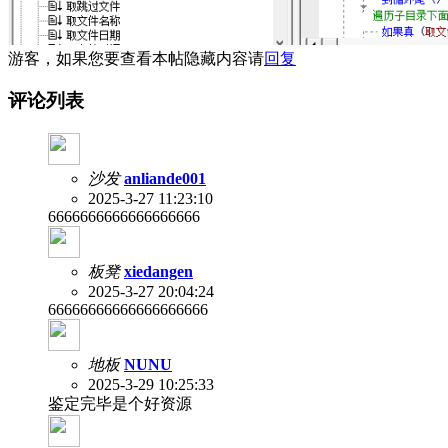
游客，如果您要查看本帖隐藏内容请
回复
评论列表
沙发
anliande001
2025-3-27 11:23:10
6666666666666666666
板凳
xiedangen
2025-3-27 20:04:24
66666666666666666666
地板
NUNU
2025-3-29 10:25:33
鉴定完毕是个好资源