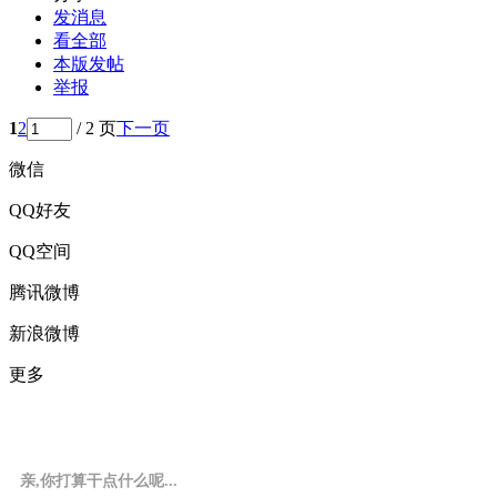
发消息
看全部
本版发帖
举报
1
2
/ 2 页
下一页
微信
QQ好友
QQ空间
腾讯微博
新浪微博
更多
亲,你打算干点什么呢...