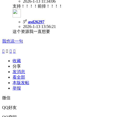
2026-1-13 11:34:06
支持！！！！前排！！！！
#
5
asd26297
2026-1-13 13:56:21
这个资源我一直想要
我也说一句




收藏
分享
发消息
看全部
本版发帖
举报
微信
QQ好友