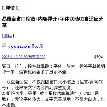

详情

易语言窗口缩放+内容撑开+字体联动UI自适应分
享
[ 源码 ]
ryyazazn
Lv.3
2026-1-13 08:30:39
查看320
评论4
窗口一拉伸，控件就乱跑；字体一放大，标签字就被切
掉一半；编辑框内容多了显示不全...
1. 双重自适应：不仅跟随窗口大小缩放（位置/宽高/字
号），还根据文字内容自动调整宽度。
2. 拒绝切字：采用 “黄金系数估算算法”（0.7/0.85系
数），无论字体多大，文字完美显示，不留大白边，也
不遮挡。