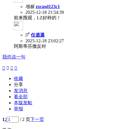
地板
zxcasd123c1
2025-12-18 21:54:39
前来围观，LZ好样的！
#
5
任逍遥
2025-12-18 23:02:27
阿斯蒂芬撒反对
我也说一句




收藏
分享
发消息
看全部
本版发帖
举报
1
2
/ 2 页
下一页