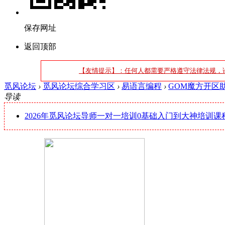
保存网址
返回顶部
【友情提示】：任何人都需要严格遵守法律法规，
觅风论坛
›
觅风论坛综合学习区
›
易语言编程
›
GOM魔方开区
导读
2026年觅风论坛导师一对一培训0基础入门到大神培训课