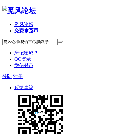
觅风论坛
免费拿觅币
忘记密码？
QQ登录
微信登录
登陆
注册
反馈建议