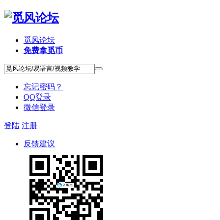
觅风论坛
免费拿觅币
忘记密码？
QQ登录
微信登录
登陆
注册
反馈建议