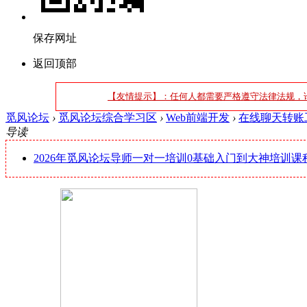
保存网址
返回顶部
【友情提示】：任何人都需要严格遵守法律法规，
觅风论坛
›
觅风论坛综合学习区
›
Web前端开发
›
在线聊天转账
导读
2026年觅风论坛导师一对一培训0基础入门到大神培训课