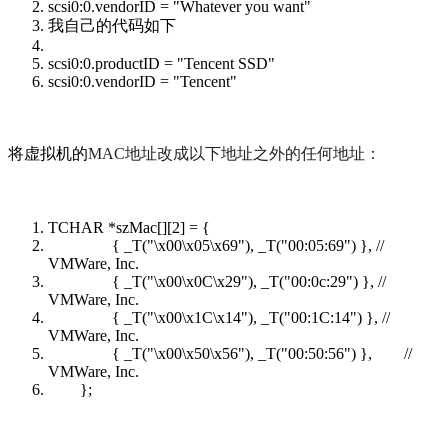
scsi0:0.vendorID = "Whatever you want"
我自己的代码如下
scsi0:0.productID = "Tencent SSD"
scsi0:0.vendorID = "Tencent"
以下地址之外的任何地址：
将虚拟机的
MAC地址改成
TCHAR *szMac[][2] = {
{ _T("\x00\x05\x69"), _T("00:05:69") }, //
VMWare, Inc.
{ _T("\x00\x0C\x29"), _T("00:0c:29") }, //
VMWare, Inc.
{ _T("\x00\x1C\x14"), _T("00:1C:14") }, //
VMWare, Inc.
{ _T("\x00\x50\x56"), _T("00:50:56") }, //
VMWare, Inc.
};