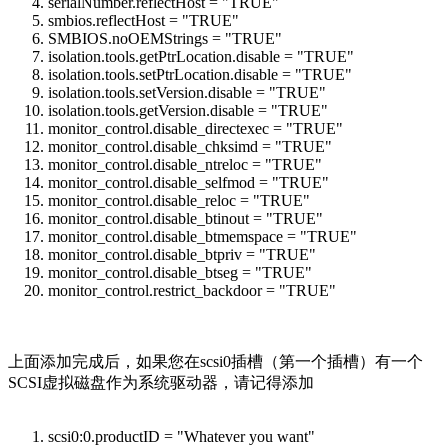
serialNumber.reflectHost = "TRUE"
smbios.reflectHost = "TRUE"
SMBIOS.noOEMStrings = "TRUE"
isolation.tools.getPtrLocation.disable = "TRUE"
isolation.tools.setPtrLocation.disable = "TRUE"
isolation.tools.setVersion.disable = "TRUE"
isolation.tools.getVersion.disable = "TRUE"
monitor_control.disable_directexec = "TRUE"
monitor_control.disable_chksimd = "TRUE"
monitor_control.disable_ntreloc = "TRUE"
monitor_control.disable_selfmod = "TRUE"
monitor_control.disable_reloc = "TRUE"
monitor_control.disable_btinout = "TRUE"
monitor_control.disable_btmemspace = "TRUE"
monitor_control.disable_btpriv = "TRUE"
monitor_control.disable_btseg = "TRUE"
monitor_control.restrict_backdoor = "TRUE"
上面添加完成后，如果您在scsi0插槽（第一个插槽）有一个
SCSI虚拟磁盘作为系统驱动器，请记得添加
scsi0:0.productID = "Whatever you want"