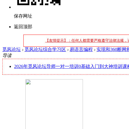
保存网址
返回顶部
【友情提示】：任何人都需要严格遵守法律法规，
觅风论坛
›
觅风论坛综合学习区
›
易语言编程
›
实现和360断网
导读
2026年觅风论坛导师一对一培训0基础入门到大神培训课