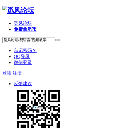
觅风论坛
免费拿觅币
忘记密码？
QQ登录
微信登录
登陆
注册
反馈建议