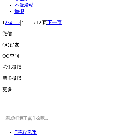
本版发帖
举报
1
2
3
4
.. 12
/ 12 页
下一页
微信
QQ好友
QQ空间
腾讯微博
新浪微博
更多
亲,你打算干点什么呢...

获取觅币