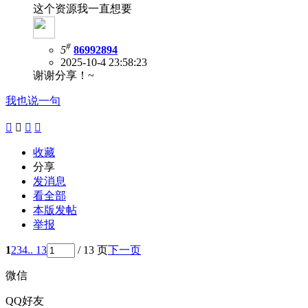
这个资源我一直想要
#
5
86992894
2025-10-4 23:58:23
谢谢分享！~
我也说一句




收藏
分享
发消息
看全部
本版发帖
举报
1
2
3
4
.. 13
/ 13 页
下一页
微信
QQ好友