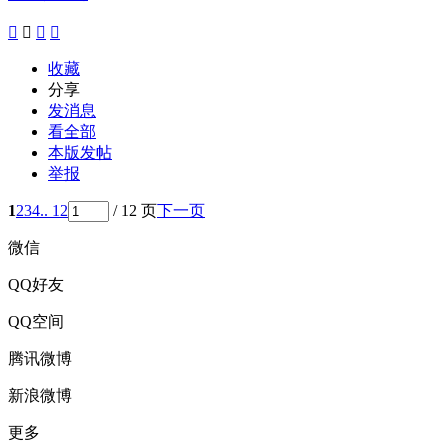




收藏
分享
发消息
看全部
本版发帖
举报
1
2
3
4
.. 12
/ 12 页
下一页
微信
QQ好友
QQ空间
腾讯微博
新浪微博
更多