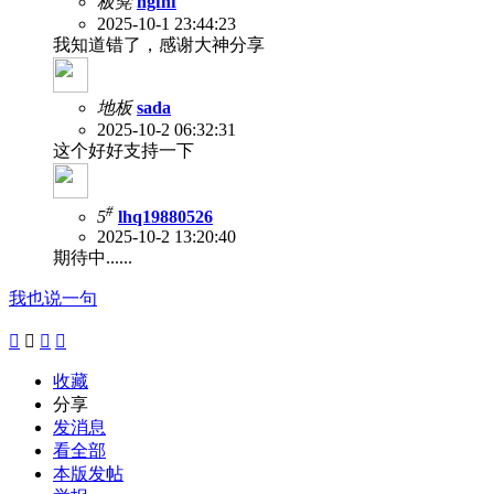
板凳
hgfhf
2025-10-1 23:44:23
我知道错了，感谢大神分享
地板
sada
2025-10-2 06:32:31
这个好好支持一下
#
5
lhq19880526
2025-10-2 13:20:40
期待中......
我也说一句




收藏
分享
发消息
看全部
本版发帖