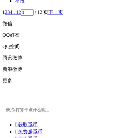
举报
1
2
3
4
.. 12
/ 12 页
下一页
微信
QQ好友
QQ空间
腾讯微博
新浪微博
更多
亲,你打算干点什么呢...

获取觅币

免费赚觅币