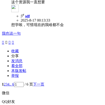
这个资源我一直想要
#
5
sdf
2025-8-17 00:13:33
想学唉，可惜现在的我啥都不会
我也说一句




收藏
分享
发消息
看全部
本版发帖
举报
1
2
3
4
.. 6
/ 6 页
下一页
微信
QQ好友