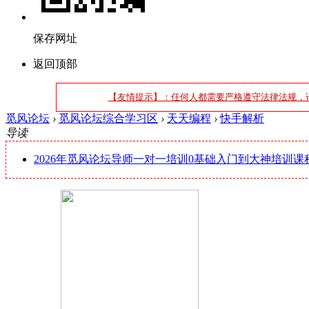
保存网址
返回顶部
【友情提示】：任何人都需要严格遵守法律法规，
觅风论坛
›
觅风论坛综合学习区
›
天天编程
›
快手解析
导读
2026年觅风论坛导师一对一培训0基础入门到大神培训课