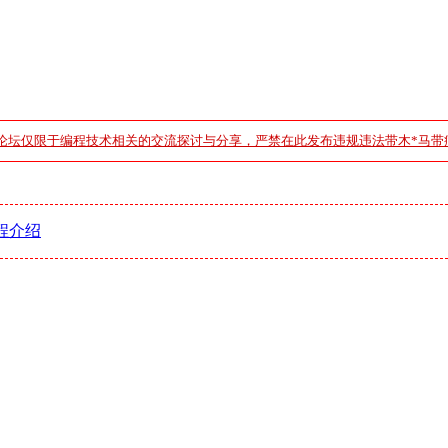
论坛仅限于编程技术相关的交流探讨与分享，严禁在此发布违规违法带木*马带
程介绍