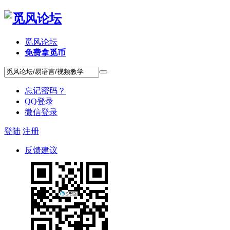
觅风论坛
免费拿觅币
忘记密码？
QQ登录
微信登录
登陆
注册
反馈建议