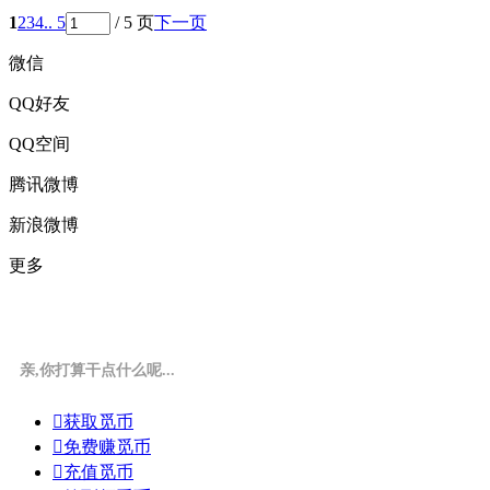
1
2
3
4
.. 5
/ 5 页
下一页
微信
QQ好友
QQ空间
腾讯微博
新浪微博
更多
亲,你打算干点什么呢...

获取觅币

免费赚觅币

充值觅币