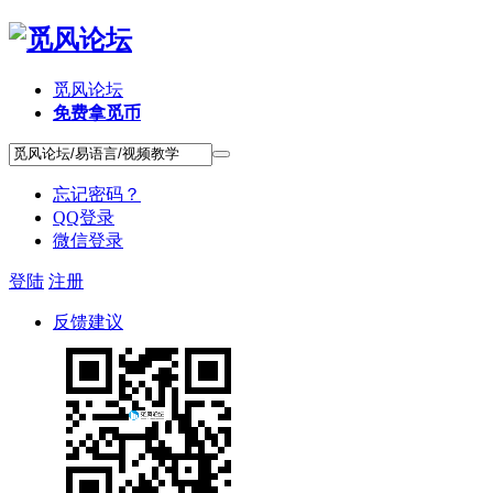
觅风论坛
免费拿觅币
忘记密码？
QQ登录
微信登录
登陆
注册
反馈建议