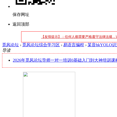
保存网址
返回顶部
【友情提示】：任何人都需要严格遵守法律法规，
觅风论坛
›
觅风论坛综合学习区
›
易语言编程
›
某音hkYOLO
导读
2026年觅风论坛导师一对一培训0基础入门到大神培训课