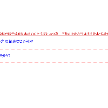
论坛仅限于编程技术相关的交流探讨与分享，严禁在此发布违规违法带木*马带
块之哈希表类ZY例程
程介绍