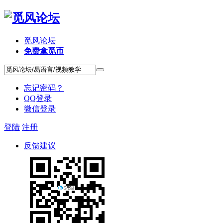
觅风论坛
免费拿觅币
忘记密码？
QQ登录
微信登录
登陆
注册
反馈建议