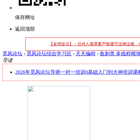
保存网址
返回顶部
【友情提示】：任何人都需要严格遵守法律法规，
觅风论坛
›
觅风论坛综合学习区
›
天天编程
›
鱼刺类.多线程模
导读
2026年觅风论坛导师一对一培训0基础入门到大神培训课