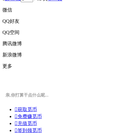
微信
QQ好友
QQ空间
腾讯微博
新浪微博
更多
亲,你打算干点什么呢...

获取觅币

免费赚觅币

充值觅币

签到领觅币