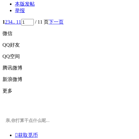
本版发帖
举报
1
2
3
4
.. 11
/ 11 页
下一页
微信
QQ好友
QQ空间
腾讯微博
新浪微博
更多
亲,你打算干点什么呢...

获取觅币