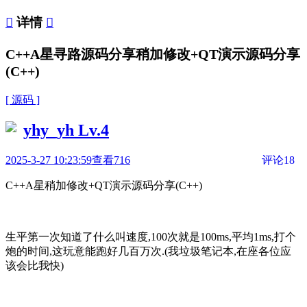

详情

C++A星寻路源码分享稍加修改+QT演示源码分享
(C++)
[ 源码 ]
yhy_yh
Lv.4
2025-3-27 10:23:59
查看716
评论18
C++A星稍加修改+QT演示源码分享(C++)
生平第一次知道了什么叫速度,100次就是100ms,平均1ms,打个
炮的时间,这玩意能跑好几百万次.(我垃圾笔记本,在座各位应
该会比我快)