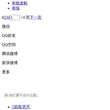
本版发帖
举报
1
2
3
4
/ 4 页
下一页
微信
QQ好友
QQ空间
腾讯微博
新浪微博
更多
亲,你打算干点什么呢...

获取觅币