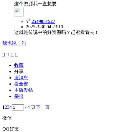
这个资源我一直想要
#
5
2549051527
2025-3-30 04:23:10
这就是传说中的好资源吗？赶紧看看去！
我也说一句




收藏
分享
发消息
看全部
本版发帖
举报
1
2
3
4
/ 4 页
下一页
微信
QQ好友