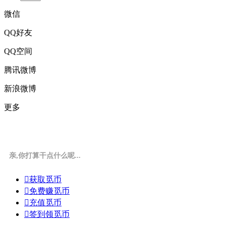
微信
QQ好友
QQ空间
腾讯微博
新浪微博
更多
亲,你打算干点什么呢...

获取觅币

免费赚觅币

充值觅币

签到领觅币