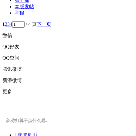
看全部
本版发帖
举报
1
2
3
4
/ 4 页
下一页
微信
QQ好友
QQ空间
腾讯微博
新浪微博
更多
亲,你打算干点什么呢...

获取觅币