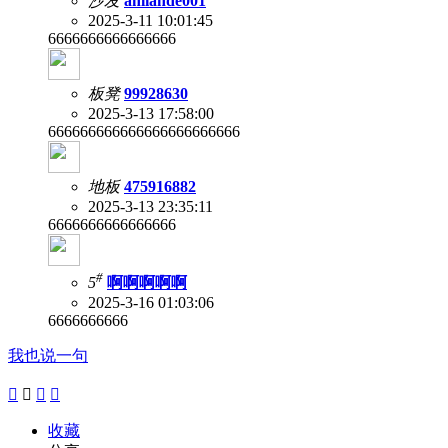
沙发
anliande001
2025-3-11 10:01:45
6666666666666666
板凳
99928630
2025-3-13 17:58:00
666666666666666666666666
地板
475916882
2025-3-13 23:35:11
6666666666666666
#
5
啊啊啊啊啊
2025-3-16 01:03:06
6666666666
我也说一句




收藏