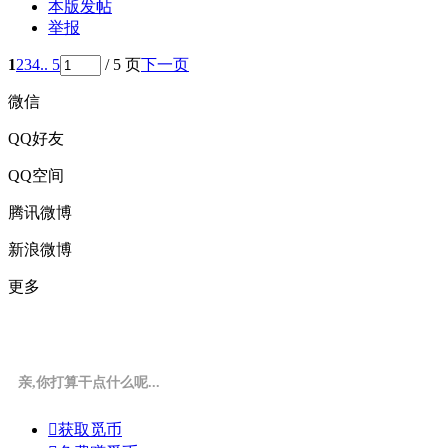
本版发帖
举报
1
2
3
4
.. 5
/ 5 页
下一页
微信
QQ好友
QQ空间
腾讯微博
新浪微博
更多
亲,你打算干点什么呢...

获取觅币