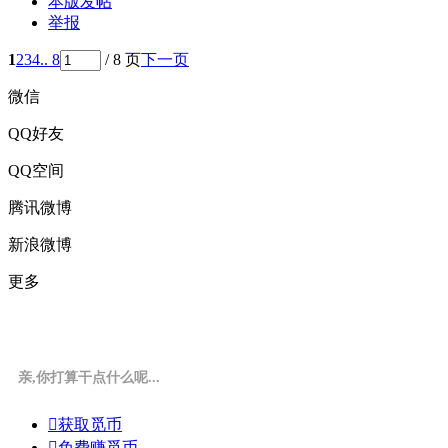
本版发帖
举报
1
2
3
4
.. 8
/ 8 页
下一页
微信
QQ好友
QQ空间
腾讯微博
新浪微博
更多
亲,你打算干点什么呢...

获取觅币

免费赚觅币